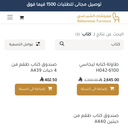
توصيل مجانى للطلبات 1500 فيما فوق
خطي للذهاب إلى المحتوى
البحث عن نتائج لـ
'
كتاب
'
(3)
عوامل التصفية
طاولة كتابه ليجاسي
صندوق كتاب طقم من
H042-6100
4 حبات A439

402.50

2,645.00
3,300.00

إضافة الى السلة
إضافة الى السلة
إضافة إلى قائمة الأمنيات
صندوق كتاب طقم من
حبتين A440