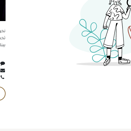
نحن
تحس
ببن