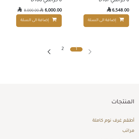
6 كراسي D187
6 كراسي D188

6,000.00

6,548.00
8,000.00

إضافة الى السلة
إضافة الى السلة
إضافة إلى قائمة الأمنيات
2
1
المنتجات
أطقم غرف نوم كاملة
مراتب