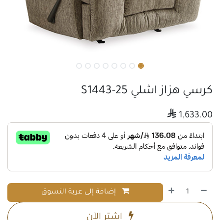
كرسي هزاز اشلي S1443-25

1,633.00
إضافة إلى عربة التسوق
اشترِ الآن