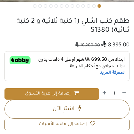
طقم كنب آشلي (1 كنبة ثلاثية و 2 كنبة
ثنائية) S1380

8,395.00

10,200.00
إضافة إلى عربة التسوق
اشترِ الآن
إضافة إلى قائمة الأمنيات