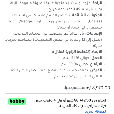
الراحة:
مزود بوسائد إسفنجية عالية المرونة ملفوفة بألياف
بوليستر سميكة لتوفير دعم مريح.
المكونات الشائعة:
يتضمن الطقم عادةً "كرسي استرخاء"
(Chaise)، وكنبة بدون ذراعين، ووحدة زاوية (Wedge)، وكنبة
بمصفي ذراع (يسار أو يمين).
الإضافات:
يأتي غالباً مع مجموعة من الوسائد المزخرفة
(تصل إلى 12 وسادة في بعض التشكيلات) بتصاميم تجريدية
حديثة
الأبعاد (لقطعة الزاوية كمثال):
العمق:
حوالي 111.76 سم.
الارتفاع:
حوالي 99.06 سم.
العرض:
يختلف حسب عدد القطع، حيث يصل عرض الكنب
الثلاثي الجانبي إلى 223.52 سم

8,970.00

12,880.00