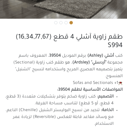
طقم زاوية آشلي 4 قطع (16,34,77,67)
S994
كنب
أشلي (Ashley)
برقم الموديل
39504
، المعروف باسم
مجموعة
"أردسلي" (Ardsley)
، هو طقم كنب زاوية (Sectional)
يتميز بتصميمه العصري المريح واستخدامه لنسيج "الشنيل"
المنسوج.
Sofas and Sectionals +1
المواصفات الأساسية لطقم 39504:
التصميم:
كنب زاوية ضخم يتوفر بتشكيلات متعددة (3 قطع،
4 قطع، أو 5 قطع) لتناسب مساحة الغرفة.
الخامة:
تنجيد من نسيج البوليستر الشنيل (Chenille) الناعم،
مع وسائد مقاعد قابلة للعكس (Reversible) لزيادة عمر
الاستخدام.