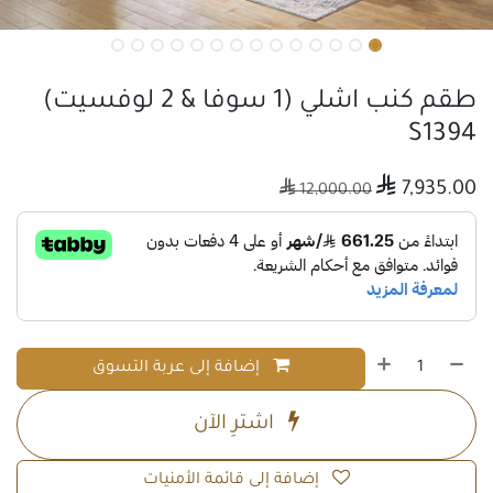
طقم كنب اشلي (1 سوفا & 2 لوفسيت)
S1394

7,935.00

12,000.00
إضافة إلى عربة التسوق
اشترِ الآن
إضافة إلى قائمة الأمنيات