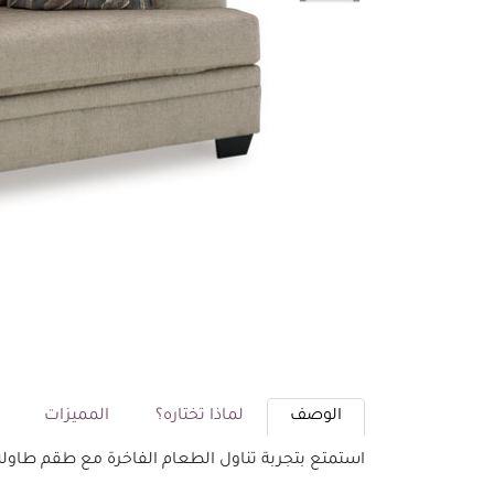
الوصف
لماذا تختاره؟
المميزات
م
استمتع بتجربة تناول الطعام الفاخرة مع طقم طاولة طعام 8 كراسي من أشلي. تصميم أنيق يجمع بين الراحة والجمال، مما يجعله الخيا