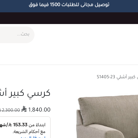
توصيل مجانى للطلبات 1500 فيما فوق
ام
طاولات
مكاتب
الاكسسوارات
الابجورات
ر أشلي S1405-23
كرسي كبير أشلي -23

1,840.00

2,300.00