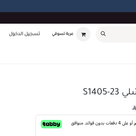
تسجيل الدخول
عربة تسوقي
أوتلت
بطاقة هدايا
تصميم داخلى
طلب صيانه
unt
S1405