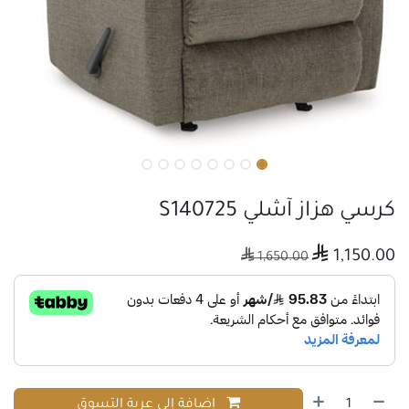
كرسي هزاز آشلي S140725

1,150.00

1,650.00
إضافة إلى عربة التسوق