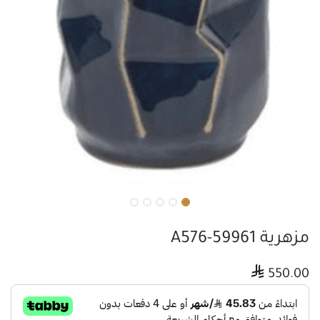
مزهرية A576-59961

550.00