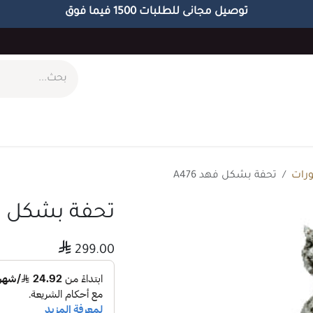
توصيل مجانى للطلبات 1500 فيما فوق
ام
طاولات
مكاتب
الاكسسوارات
الابجورات
رات
تحفة بشكل فهد A476
تحفة بشكل فهد 

299.00