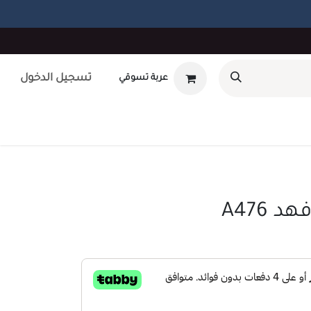
تسجيل الدخول
عربة تسوقي
أوتلت
بطاقة هدايا
تصميم داخلى
طلب صيانه
unt
A476