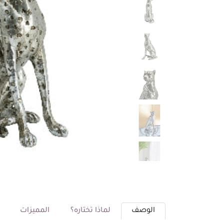
الوصف
لماذا تختاره؟
المميزات
م