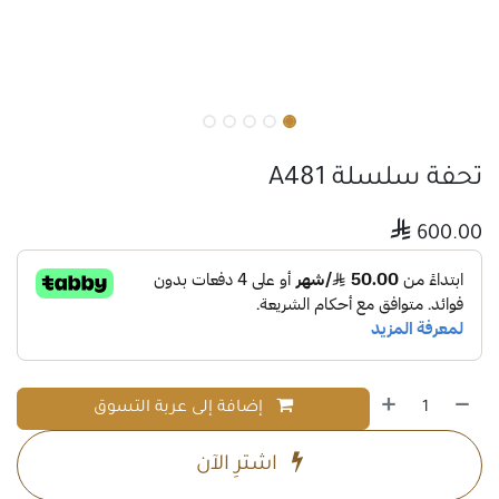
تحفة سلسلة A481

600.00
إضافة إلى عربة التسوق
اشترِ الآن