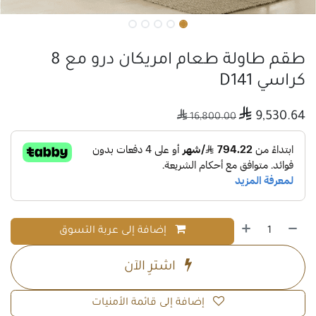
طقم طاولة طعام امريكان درو مع 8
كراسي D141

9,530.64

16,800.00
إضافة إلى عربة التسوق
اشترِ الآن
إضافة إلى قائمة الأمنيات