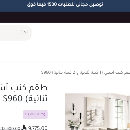
توصيل مجانى للطلبات 1500 فيما فوق
ام
طاولات
مكاتب
الاكسسوارات
الابجورات
ب آشلي (1 كنبة ثلاثية و 2 كنبة ثنائية) S960
ثنائية) S960
وصلت حديثا

9,775.00

12,900.00