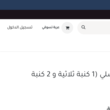
تسجيل الدخول
عربة تسوقي
أوتلت
بطاقة هدايا
تصميم داخلى
طلب صيانه
unt
طقم كنب آشلي (1 كنبة ثلاثية و 2 كنبة