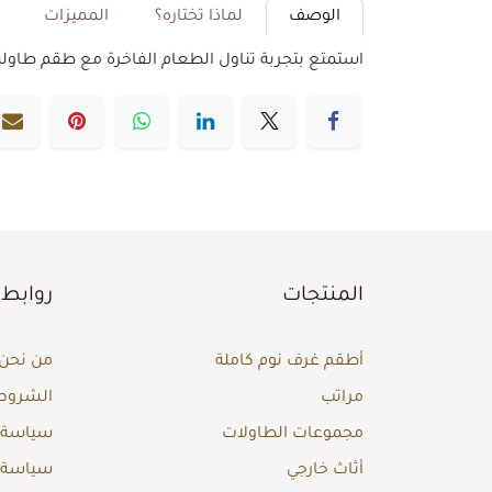
الوصف
لماذا تختاره؟
المميزات
م
استمتع بتجربة تناول الطعام الفاخرة مع طقم طاولة طعام 8 كراسي من أشلي. تصميم أنيق يجمع بين الراحة والجمال، مما يجعله الخيا
المنتجات
روابط 
أطقم غرف نوم كاملة
من نحن
مراتب
الشروط 
مجموعات الطاولات
سياسة ا
أثاث خارجي
سياسة 