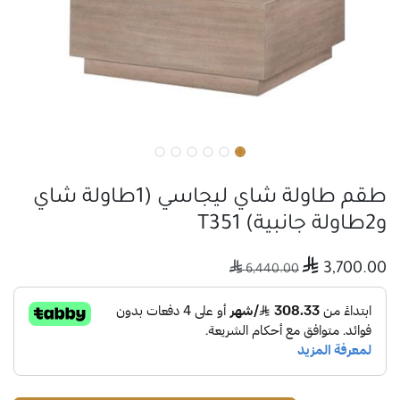
طقم طاولة شاي ليجاسي (1طاولة شاي
و2طاولة جانبية) T351

3,700.00

6,440.00