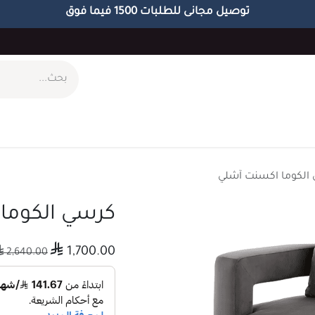
توصيل مجانى للطلبات 1500 فيما فوق
ام
طاولات
مكاتب
الاكسسوارات
الابجورات
الكوما اكسنت آشلي
كرسي الكوما

1,700.00

2,640.00