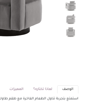
الوصف
لماذا تختاره؟
المميزات
م
استمتع بتجربة تناول الطعام الفاخرة مع طقم طاولة طعام 8 كراسي من أشلي. تصميم أنيق يجمع بين الراحة والجمال، مما يجعله الخيا