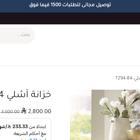
توصيل مجانى للطلبات 1500 فيما فوق
ام
طاولات
مكاتب
الاكسسوارات
الابجورات
T294-
خزانة آشلي T294-84

2,800.00

3,500.00