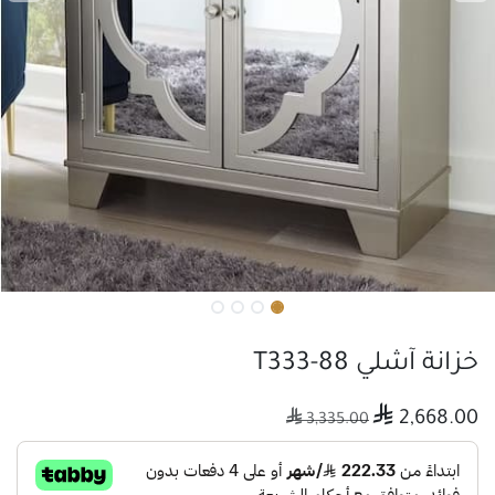
خزانة آشلي T333-88

2,668.00

3,335.00