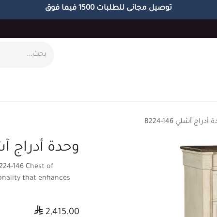
توصيل مجانى للطلبات 1500 فيما فوق
ام
طاولات
مكاتب
الاكسسوارات
الابجورات
أدراج آشلي B224-146
وحدة أدراج آشلي 46
224-146 Chest of
onality that enhances

2,415.00