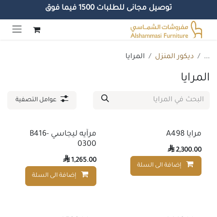
توصيل مجانى للطلبات 1500 فيما فوق
خطي للذهاب إلى المحتوى
...
ديكور المنزل
المرايا
المرايا
عوامل التصفية
مرايا A498
مرآيه ليجاسي B416-
0300

2,300.00

1,265.00
إضافة الى السلة
إضافة إلى قائمة الأمنيات
إضافة الى السلة