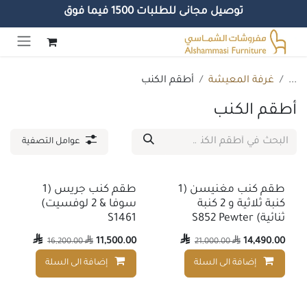
توصيل مجانى للطلبات 1500 فيما فوق
خطي للذهاب إلى المحتوى
...
غرفة المعيشة
أطقم الكنب
أطقم الكنب
عوامل التصفية
طقم كنب مغنيسن (1
طقم كنب جريس (1
كنبة ثلاثية و 2 كنبة
سوفا & 2 لوفسيت)
ثنائية) S852 Pewter
S1461

11,500.00

14,490.00
16,200.00

21,000.00

إضافة الى السلة
إضافة الى السلة
إضافة إلى قائمة الأمنيات