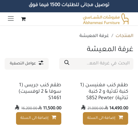
توصيل مجانى للطلبات 1500 فيما فوق
خطي للذهاب إلى المحتوى
المنتجات
غرفة المعيشة
غرفة المعيشة
عوامل التصفية
طقم كنب مغنيسن (1
طقم كنب جريس (1
كنبة ثلاثية و 2 كنبة
سوفا & 2 لوفسيت)
ثنائية) S852 Pewter
S1461

11,500.00

14,490.00
16,200.00

21,000.00

إضافة الى السلة
إضافة الى السلة
إضافة إلى قائمة الأمنيات