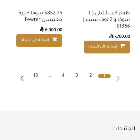
طقم كنب آشلي ( 1
S852-26 سوفا كبيرة
سوفا و 2 لوف سيت )
مغنيسن Pewter
S1366

6,900.00

7,700.00
إضافة الى السلة
إضافة الى السلة
إضافة إلى قائمة الأمنيات
18
…
4
3
2
1
المنتجات