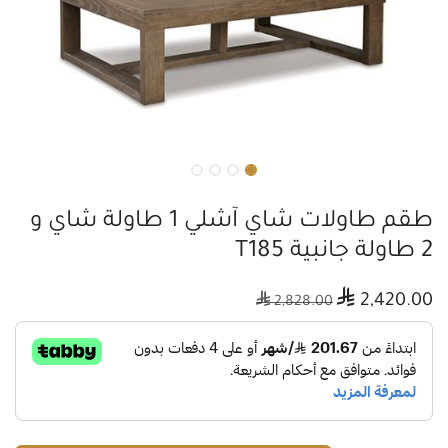
طقم طاولات شاي آشلي 1 طاولة شاي و
2 طاولة جانبية T185

2,420.00

2,828.00