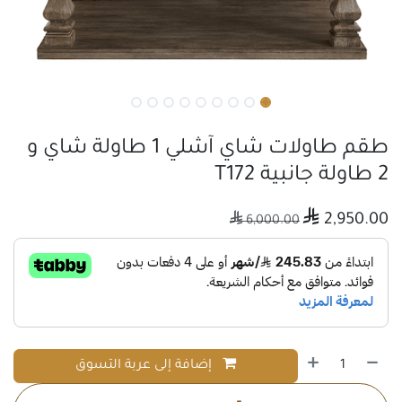
طقم طاولات شاي آشلي 1 طاولة شاي و
2 طاولة جانبية T172

2,950.00

6,000.00
إضافة إلى عربة التسوق