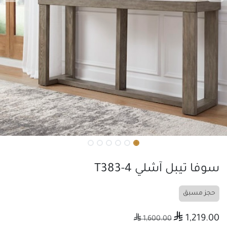
سوفا تيبل آشلي T383-4
حجز مسبق

1,219.00

1,600.00