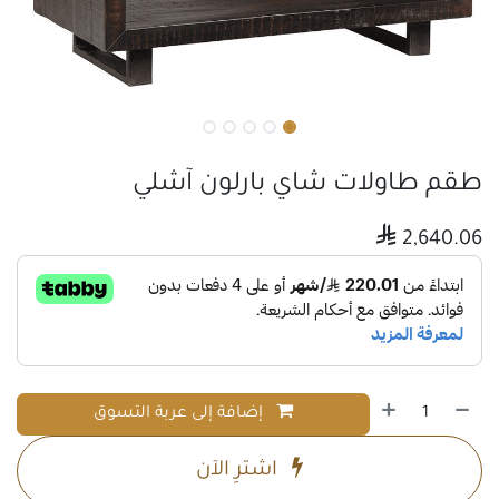
طقم طاولات شاي بارلون آشلي

2,640.06
إضافة إلى عربة التسوق
اشترِ الآن