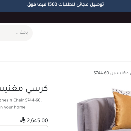
توصيل مجانى للطلبات 1500 فيما فوق
ام
طاولات
مكاتب
الاكسسوارات
الابجورات
نيسين S744-60
كرسي مغنيسين 60
nesin Chair S744-60,
in your home.

2,645.00