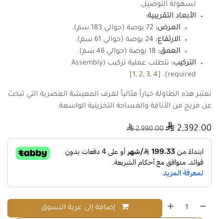
لسهولة التوصيل.
الأبعاد التقريبية:
العرض:
72 بوصة (حوالي 183 سم).
الارتفاع:
24 بوصة (حوالي 61 سم).
العمق:
18 بوصة (حوالي 46 سم).
التركيب:
تتطلب عملية تركيب (Assembly
]
1
,
2
,
3
,
4
required). [
تعتبر هذه الطاولة خياراً مثالياً لغرف المعيشة العصرية التي تبحث
عن مزيج من الأناقة والمساحة التخزينية الواسعة.

2,392.00

2,990.00
إضافة إلى عربة التسوق